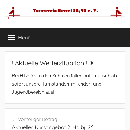
Zum
Inhalt
springen
Menü
! Aktuelle Wettersituation ! ☀
Bei Hitzefrei in den Schulen fallen automatisch ab
sofort unsere Turnstunden im Kinder- und
Jugendbereich aus!
Beitragsnavigation
Vorheriger Beitrag
Aktuelles Kursangebot 2. Halbj. 26